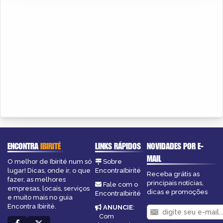
ENCONTRA
IBIRITÉ
LINKS RÁPIDOS
NOVIDADES POR E-
MAIL
O melhor de Ibirité num só
Sobre
lugar! Dicas, onde ir, o que
EncontraIbirité
Receba grátis as
fazer, as melhores
principais notícias,
Fale com o
empresas, locais, serviços
dicas e promoções
EncontraIbirité
e muito mais no guia
Encontra Ibirité.
ANUNCIE
:
Com