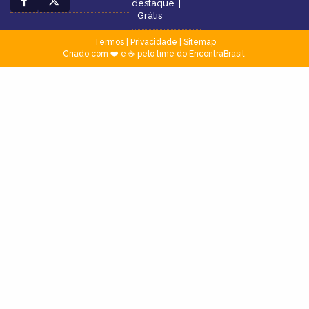
destaque
|
Grátis
Termos
|
Privacidade
|
Sitemap
Criado com ❤️ e ☕ pelo time do EncontraBrasil