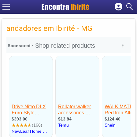
Encontra
Ibirité
Cadastrar empresa
Fazer login
andadores em Ibirité - MG
Criar conta