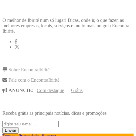
ENCONTRA
IBIRITÉ
O melhor de Ibirité num só lugar! Dicas, onde ir, o que fazer, as
melhores empresas, locais, serviços e muito mais no guia Encontra
Ibirité.
LINKS RÁPIDOS
Sobre EncontraIbirité
Fale com o EncontraIbirité
ANUNCIE
:
Com destaque
|
Grátis
NOVIDADES POR E-MAIL
Receba grátis as principais notícias, dicas e promoções
Termos
|
Privacidade
|
Sitemap