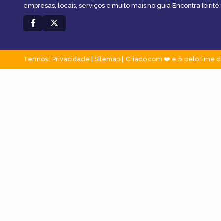
empresas, locais, serviços e muito mais no guia Encontra Ibirité.
Termos
|
Privacidade
|
Sitemap
Criado com ❤️ e ☕ pelo time d