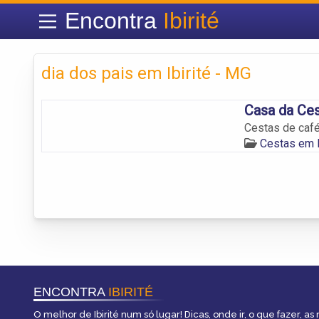
Encontra
Ibirité
dia dos pais em Ibirité - MG
Casa da Ce
Cestas de café
Cestas em I
ENCONTRA
IBIRITÉ
O melhor de Ibirité num só lugar! Dicas, onde ir, o que fazer, a