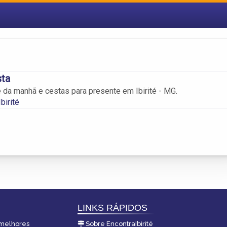
sta
 da manhã e cestas para presente em Ibirité - MG.
birité
LINKS RÁPIDOS
s melhores
Sobre EncontraIbirité