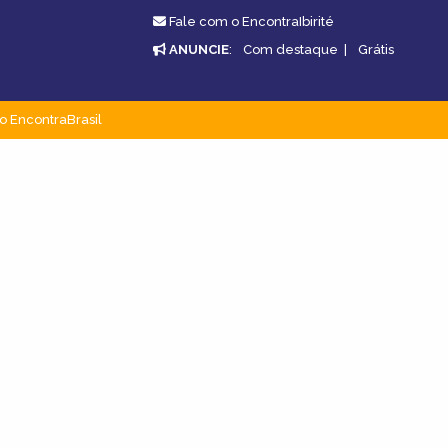
Fale com o EncontraIbirité
ANUNCIE
:
Com destaque
|
Grátis
o EncontraBrasil