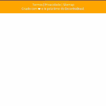
Termos
|
Privacidade
|
Sitemap
Criado com ❤️ e ☕ pelo time do EncontraBrasil