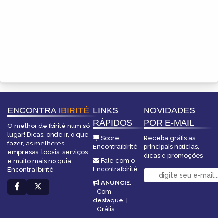
ENCONTRA
IBIRITÉ
LINKS
NOVIDADES
RÁPIDOS
POR E-MAIL
O melhor de Ibirité num só
lugar! Dicas, onde ir, o que
Sobre
Receba grátis as
fazer, as melhores
EncontraIbirité
principais notícias,
empresas, locais, serviços
dicas e promoções
Fale com o
e muito mais no guia
EncontraIbirité
Encontra Ibirité.
ANUNCIE
:
Com
destaque
|
Grátis