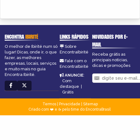
ENCONTRA
IBIRITÉ
LINKS RÁPIDOS
NOVIDADES POR E-
MAIL
O melhor de Ibirité num só
Sobre
lugar! Dicas, onde ir, o que
EncontraIbirité
Receba grátis as
fazer, as melhores
principais notícias,
Fale com o
empresas, locais, serviços
dicas e promoções
EncontraIbirité
e muito mais no guia
Encontra Ibirité.
ANUNCIE
:
Com
destaque
|
Grátis
Termos
|
Privacidade
|
Sitemap
Criado com ❤️ e ☕ pelo time do EncontraBrasil