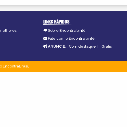
LINKS RÁPIDOS
s melhores
Sobre EncontraIbirité
Fale com o EncontraIbirité
ANUNCIE
:
Com destaque
|
Grátis
o EncontraBrasil