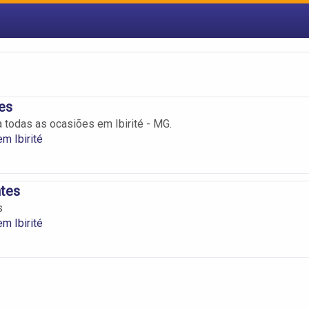
es
 todas as ocasiões em Ibirité - MG.
m Ibirité
ntes
s
m Ibirité