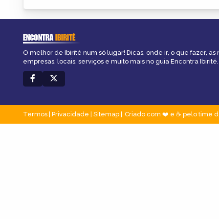
ENCONTRA
IBIRITÉ
O melhor de Ibirité num só lugar! Dicas, onde ir, o que fazer, a
empresas, locais, serviços e muito mais no guia Encontra Ibirité.
Termos
|
Privacidade
|
Sitemap
Criado com ❤️ e ☕ pelo time d