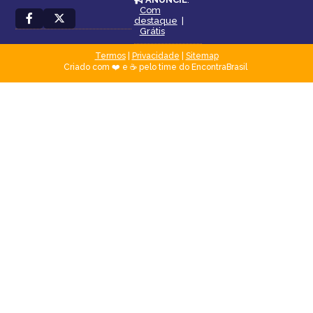
Com
destaque
|
Grátis
Termos
|
Privacidade
|
Sitemap
Criado com ❤️ e ☕ pelo time do EncontraBrasil