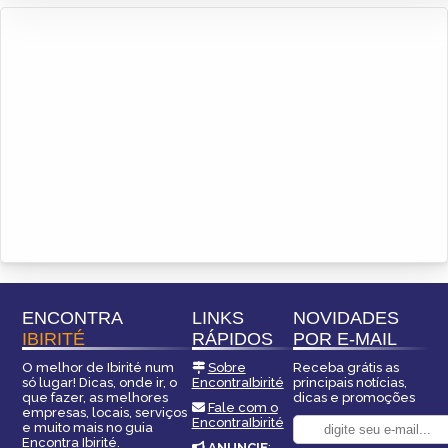
ENCONTRA
LINKS
NOVIDADES
IBIRITÉ
RÁPIDOS
POR E-MAIL
O melhor de Ibirité num
Sobre
Receba grátis as
só lugar! Dicas, onde ir, o
EncontraIbirité
principais notícias,
que fazer, as melhores
dicas e promoções
Fale com o
empresas, locais, serviços
EncontraIbirité
e muito mais no guia
Encontra Ibirité.
ANUNCIE
: