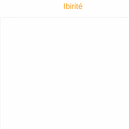
Encontra
Ibirité
Cadastrar empresa
Fazer login
Criar conta