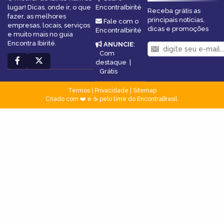
lugar! Dicas, onde ir, o que
EncontraIbirité
Receba grátis as
fazer, as melhores
principais notícias,
Fale com o
empresas, locais, serviços
dicas e promoções
EncontraIbirité
e muito mais no guia
Encontra Ibirité.
ANUNCIE
:
Com
destaque
|
Grátis
Termos
|
Privacidade
|
Sitemap
Criado com ❤️ e ☕ pelo time do EncontraBrasil