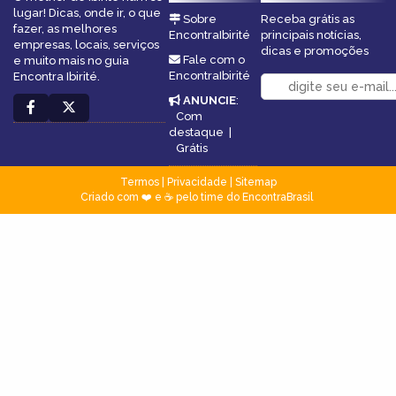
lugar! Dicas, onde ir, o que
Sobre
Receba grátis as
fazer, as melhores
EncontraIbirité
principais notícias,
empresas, locais, serviços
dicas e promoções
Fale com o
e muito mais no guia
EncontraIbirité
Encontra Ibirité.
ANUNCIE
:
Com
destaque
|
Grátis
Termos
|
Privacidade
|
Sitemap
Criado com ❤️ e ☕ pelo time do EncontraBrasil