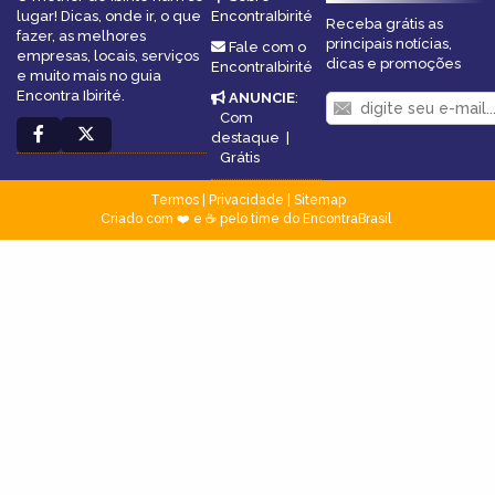
lugar! Dicas, onde ir, o que
EncontraIbirité
Receba grátis as
fazer, as melhores
principais notícias,
Fale com o
empresas, locais, serviços
dicas e promoções
EncontraIbirité
e muito mais no guia
Encontra Ibirité.
ANUNCIE
:
Com
destaque
|
Grátis
Termos
|
Privacidade
|
Sitemap
Criado com ❤️ e ☕ pelo time do EncontraBrasil