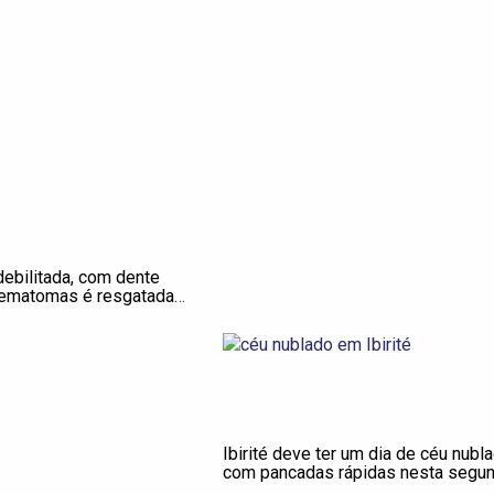
debilitada, com dente
hematomas é resgatada
de cárcere privado
Ibirité deve ter um dia de céu nubl
com pancadas rápidas nesta segu