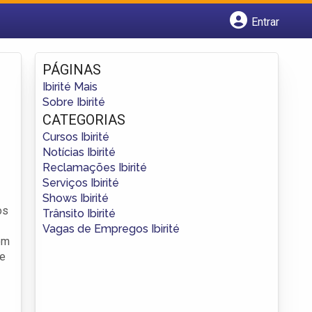
Entrar
Cadastrar empresa
Fazer login
PÁGINAS
Criar conta
Ibirité Mais
Sobre Ibirité
CATEGORIAS
Cursos Ibirité
Notícias Ibirité
Reclamações Ibirité
Serviços Ibirité
Shows Ibirité
os
Trânsito Ibirité
Vagas de Empregos Ibirité
om
de