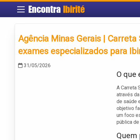
Encontra
Ibirité
Agência Minas Gerais | Carreta
exames especializados para Ibi
31/05/2026
O que 
A Carreta 
através da
de saúde e
objetivo f
um foco es
pública de
Quem p