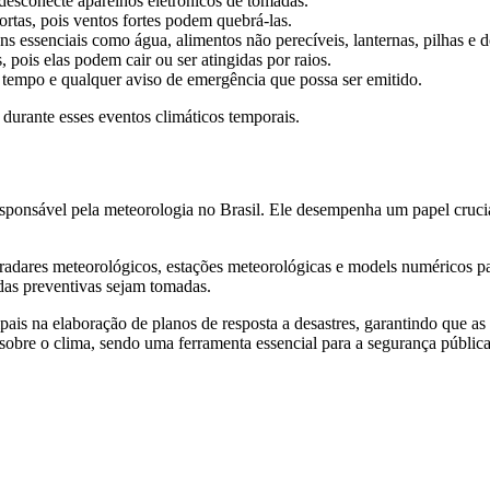
, desconecte aparelhos eletrônicos de tomadas.
ortas, pois ventos fortes podem quebrá-las.
s essenciais como água, alimentos não perecíveis, lanternas, pilhas e 
 pois elas podem cair ou ser atingidas por raios.
 tempo e qualquer aviso de emergência que possa ser emitido.
 durante esses eventos climáticos temporais.
esponsável pela meteorologia no Brasil. Ele desempenha um papel crucia
radares meteorológicos, estações meteorológicas e models numéricos pa
das preventivas sejam tomadas.
pais na elaboração de planos de resposta a desastres, garantindo que a
s sobre o clima, sendo uma ferramenta essencial para a segurança pública