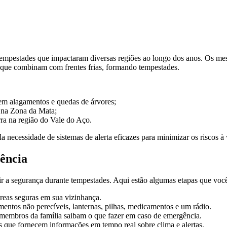
 tempestades que impactaram diversas regiões ao longo dos anos. Os m
o que combinam com frentes frias, formando tempestades.
em alagamentos e quedas de árvores;
 na Zona da Mata;
ra na região do Vale do Aço.
necessidade de sistemas de alerta eficazes para minimizar os riscos à 
ência
ir a segurança durante tempestades. Aqui estão algumas etapas que você
reas seguras em sua vizinhança.
mentos não perecíveis, lanternas, pilhas, medicamentos e um rádio.
 membros da família saibam o que fazer em caso de emergência.
os que fornecem informações em tempo real sobre clima e alertas.