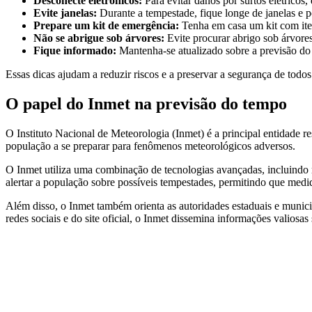
Desconecte eletrônicos:
Para evitar danos por surtos elétricos
Evite janelas:
Durante a tempestade, fique longe de janelas e p
Prepare um kit de emergência:
Tenha em casa um kit com iten
Não se abrigue sob árvores:
Evite procurar abrigo sob árvores,
Fique informado:
Mantenha-se atualizado sobre a previsão do
Essas dicas ajudam a reduzir riscos e a preservar a segurança de todos
O papel do Inmet na previsão do tempo
O Instituto Nacional de Meteorologia (Inmet) é a principal entidade r
população a se preparar para fenômenos meteorológicos adversos.
O Inmet utiliza uma combinação de tecnologias avançadas, incluindo 
alertar a população sobre possíveis tempestades, permitindo que medi
Além disso, o Inmet também orienta as autoridades estaduais e munici
redes sociais e do site oficial, o Inmet dissemina informações valiosa