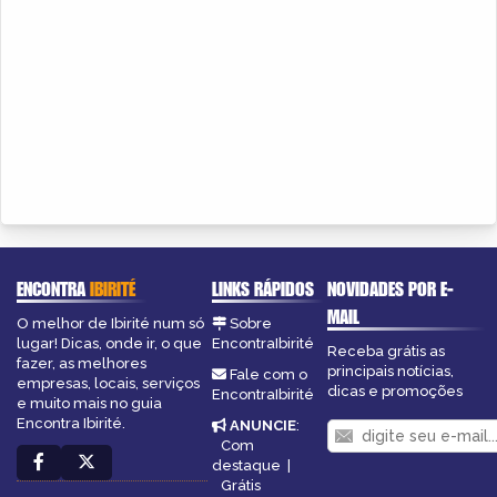
ENCONTRA
IBIRITÉ
LINKS RÁPIDOS
NOVIDADES POR E-
MAIL
O melhor de Ibirité num só
Sobre
lugar! Dicas, onde ir, o que
EncontraIbirité
Receba grátis as
fazer, as melhores
principais notícias,
Fale com o
empresas, locais, serviços
dicas e promoções
EncontraIbirité
e muito mais no guia
Encontra Ibirité.
ANUNCIE
:
Com
destaque
|
Grátis