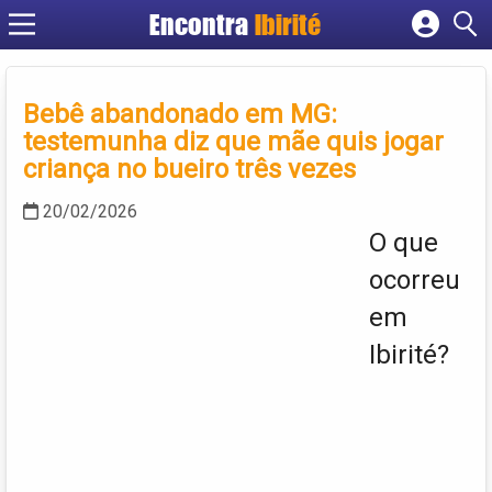
Encontra
Ibirité
Cadastrar empresa
Fazer login
Bebê abandonado em MG:
Criar conta
testemunha diz que mãe quis jogar
criança no bueiro três vezes
20/02/2026
O que
ocorreu
em
Ibirité?