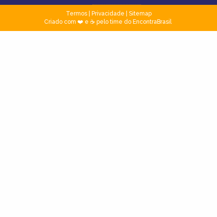
Termos
|
Privacidade
|
Sitemap
Criado com ❤️ e ☕ pelo time do EncontraBrasil