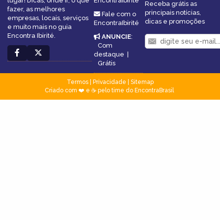
lugar! Dicas, onde ir, o que
EncontraIbirité
Receba grátis as
fazer, as melhores
principais notícias,
Fale com o
empresas, locais, serviços
dicas e promoções
EncontraIbirité
e muito mais no guia
Encontra Ibirité.
ANUNCIE
:
Com
destaque
|
Grátis
Termos
|
Privacidade
|
Sitemap
Criado com ❤️ e ☕ pelo time do EncontraBrasil