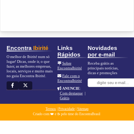
Encontra
Ibirité
Links
Novidades
Rápidos
por e-mail
O melhor de Ibirité num só
lugar! Dicas, onde ir, o que
Sobre
Receba grátis as
fazer, as melhores empresas,
EncontraIbirité
principais notícias,
locais, serviços e muito mais
dicas e promoções
no guia Encontra Ibirité.
Fale com o
EncontraIbirité
ANUNCIE
:
Com destaque
|
Grátis
Termos
|
Privacidade
|
Sitemap
Criado com ❤️ e ☕ pelo time do EncontraBrasil