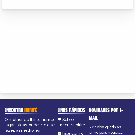
ENCONTRA
IBIRITÉ
LINKS RÁPIDOS
NOVIDADES POR E-
MAIL
O melhor de Ibirité num só
Sobre
lugar! Dicas, onde ir, o que
EncontraIbirité
Receba grátis as
fazer, as melhores
principais notícias,
Fale com o