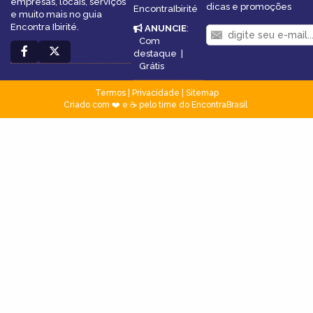
empresas, locais, serviços
dicas e promoções
EncontraIbirité
e muito mais no guia
Encontra Ibirité.
ANUNCIE
:
Com
destaque
|
Grátis
Termos
|
Privacidade
|
Sitemap
Criado com ❤️ e ☕ pelo time do EncontraBrasil