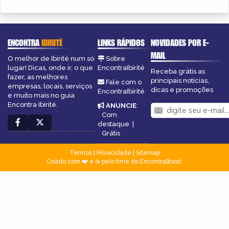
ENCONTRA
IBIRITÉ
LINKS RÁPIDOS
NOVIDADES POR E-
MAIL
O melhor de Ibirité num só
Sobre
lugar! Dicas, onde ir, o que
EncontraIbirité
Receba grátis as
fazer, as melhores
principais notícias,
Fale com o
empresas, locais, serviços
dicas e promoções
EncontraIbirité
e muito mais no guia
Encontra Ibirité.
ANUNCIE
:
Com
destaque
|
Grátis
Termos
|
Privacidade
|
Sitemap
Criado com ❤️ e ☕ pelo time do EncontraBrasil