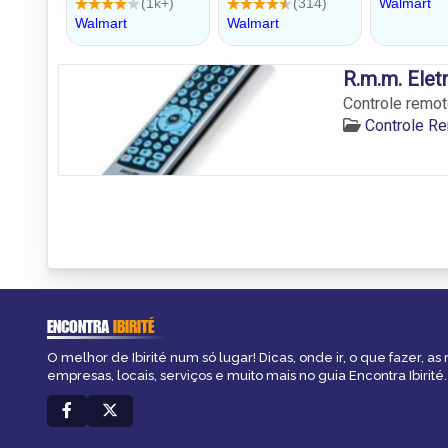
R.m.m. Elet
Controle remot
Controle Re
ENCONTRA
IBIRITÉ
O melhor de Ibirité num só lugar! Dicas, onde ir, o que fazer, a
empresas, locais, serviços e muito mais no guia Encontra Ibirité.