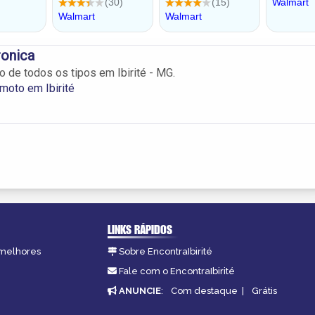
ronica
o de todos os tipos em Ibirité - MG.
moto em Ibirité
LINKS RÁPIDOS
s melhores
Sobre EncontraIbirité
Fale com o EncontraIbirité
ANUNCIE
:
Com destaque
|
Grátis