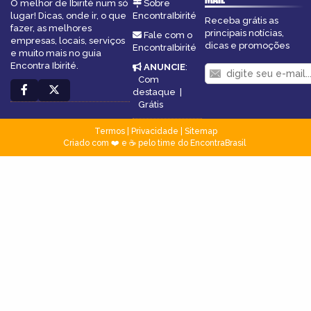
O melhor de Ibirité num só
Sobre
lugar! Dicas, onde ir, o que
EncontraIbirité
Receba grátis as
fazer, as melhores
principais notícias,
Fale com o
empresas, locais, serviços
dicas e promoções
EncontraIbirité
e muito mais no guia
Encontra Ibirité.
ANUNCIE
:
Com
destaque
|
Grátis
Termos
|
Privacidade
|
Sitemap
Criado com ❤️ e ☕ pelo time do EncontraBrasil