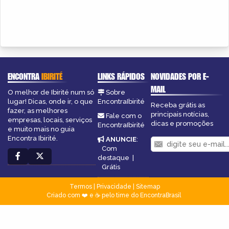
ENCONTRA
IBIRITÉ
LINKS RÁPIDOS
NOVIDADES POR E-
MAIL
O melhor de Ibirité num só
Sobre
lugar! Dicas, onde ir, o que
EncontraIbirité
Receba grátis as
fazer, as melhores
principais notícias,
Fale com o
empresas, locais, serviços
dicas e promoções
EncontraIbirité
e muito mais no guia
Encontra Ibirité.
ANUNCIE
:
Com
destaque
|
Grátis
Termos
|
Privacidade
|
Sitemap
Criado com ❤️ e ☕ pelo time do EncontraBrasil