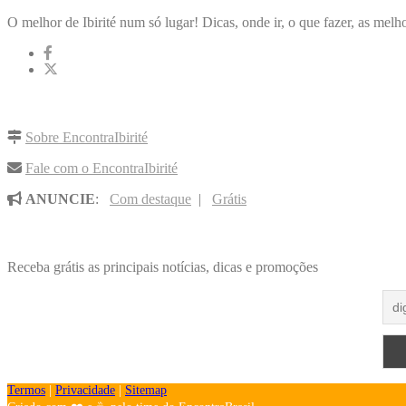
O melhor de Ibirité num só lugar! Dicas, onde ir, o que fazer, as melho
LINKS RÁPIDOS
Sobre EncontraIbirité
Fale com o EncontraIbirité
ANUNCIE
:
Com destaque
|
Grátis
NOVIDADES POR E-MAIL
Receba grátis as principais notícias, dicas e promoções
Termos
|
Privacidade
|
Sitemap