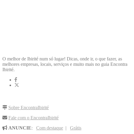
ENCONTRA
IBIRITÉ
O melhor de Ibirité num só lugar! Dicas, onde ir, o que fazer, as
melhores empresas, locais, serviços e muito mais no guia Encontra
Ibirité.
LINKS RÁPIDOS
Sobre EncontraIbirité
Fale com o EncontraIbirité
ANUNCIE
:
Com destaque
|
Grátis