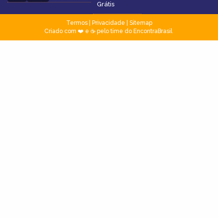
Grátis
Termos
|
Privacidade
|
Sitemap
Criado com ❤️ e ☕ pelo time do EncontraBrasil