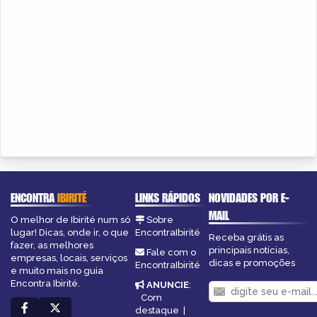
ENCONTRA
IBIRITÉ
LINKS RÁPIDOS
NOVIDADES POR E-
MAIL
O melhor de Ibirité num só
Sobre
lugar! Dicas, onde ir, o que
EncontraIbirité
Receba grátis as
fazer, as melhores
principais notícias,
Fale com o
empresas, locais, serviços
dicas e promoções
EncontraIbirité
e muito mais no guia
Encontra Ibirité.
ANUNCIE
:
Com
destaque
|