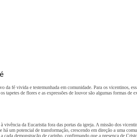
Fé
ivo da fé vivida e testemunhada em comunidade. Para os vicentinos, e
 os tapetes de flores e as expressões de louvor são algumas formas de e
 à vivência da Eucaristia fora das portas da igreja. A missão dos vicent
nde há um potencial de transformação, crescendo em direção a uma comu
a cada demonstração de carinho, confirmando que a presença de Cristo 