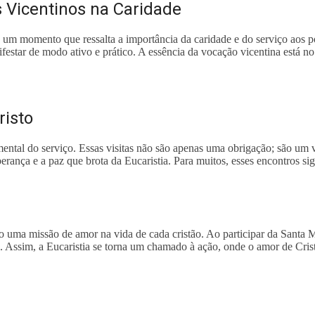
 Vicentinos na Caridade
. É um momento que ressalta a importância da caridade e do serviço aos
star de modo ativo e prático. A essência da vocação vicentina está n
risto
amental do serviço. Essas visitas não são apenas uma obrigação; são um 
perança e a paz que brota da Eucaristia. Para muitos, esses encontros s
mo uma missão de amor na vida de cada cristão. Ao participar da Santa Mi
ia. Assim, a Eucaristia se torna um chamado à ação, onde o amor de Crist