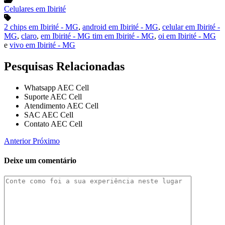
Celulares em Ibirité
2 chips em Ibirité - MG
,
android em Ibirité - MG
,
celular em Ibirité -
MG
,
claro
,
em Ibirité - MG tim em Ibirité - MG
,
oi em Ibirité - MG
e
vivo em Ibirité - MG
Pesquisas Relacionadas
Whatsapp AEC Cell
Suporte AEC Cell
Atendimento AEC Cell
SAC AEC Cell
Contato AEC Cell
Anterior
Próximo
Deixe um comentário