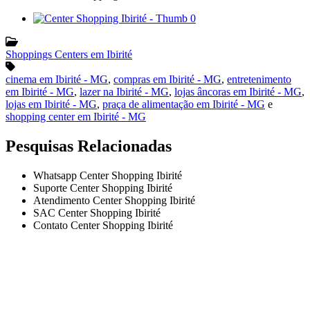
Shoppings Centers em Ibirité
cinema em Ibirité - MG
,
compras em Ibirité - MG
,
entretenimento
em Ibirité - MG
,
lazer na Ibirité - MG
,
lojas âncoras em Ibirité - MG
,
lojas em Ibirité - MG
,
praça de alimentação em Ibirité - MG
e
shopping center em Ibirité - MG
Pesquisas Relacionadas
Whatsapp Center Shopping Ibirité
Suporte Center Shopping Ibirité
Atendimento Center Shopping Ibirité
SAC Center Shopping Ibirité
Contato Center Shopping Ibirité