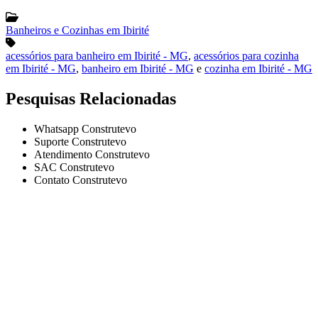
Banheiros e Cozinhas em Ibirité
acessórios para banheiro em Ibirité - MG
,
acessórios para cozinha
em Ibirité - MG
,
banheiro em Ibirité - MG
e
cozinha em Ibirité - MG
Pesquisas Relacionadas
Whatsapp Construtevo
Suporte Construtevo
Atendimento Construtevo
SAC Construtevo
Contato Construtevo