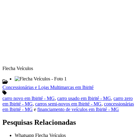
Flecha Veículos
Concessionárias e Lojas Multimarcas em Ibirité
carro novo em Ibirité - MG
,
carro usado em Ibirité - MG
,
carro zero
em Ibirité - MG
,
carros semi-novos em Ibirité - MG
,
concessionárias
em Ibirité - MG
e
financiamento de veículos em Ibirité - MG
Pesquisas Relacionadas
Whatsapp Flecha Veículos