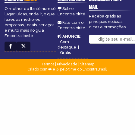
MAIL
O melhor de Ibirité num só
Sobre
lugar! Dicas, onde ir, o que
EncontraIbirité
Receba grátis as
fazer, as melhores
principais notícias,
Fale com o
empresas, locais, serviços
dicas e promoções
EncontraIbirité
e muito mais no guia
Encontra Ibirité.
ANUNCIE
:
Com
destaque
|
Grátis
Termos
|
Privacidade
|
Sitemap
Criado com ❤️ e ☕ pelo time do EncontraBrasil