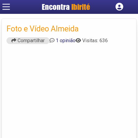
Encontra
Ibirité
Cadastrar empresa
Fazer login
Foto e Vídeo Almeida
Criar conta
Compartilhar
1 opinião
Visitas: 636