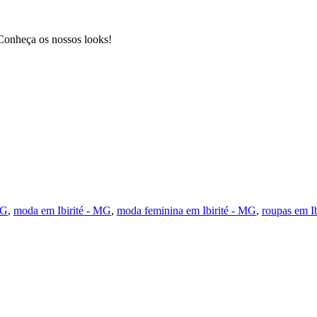
 Conheça os nossos looks!
MG
,
moda em Ibirité - MG
,
moda feminina em Ibirité - MG
,
roupas em I