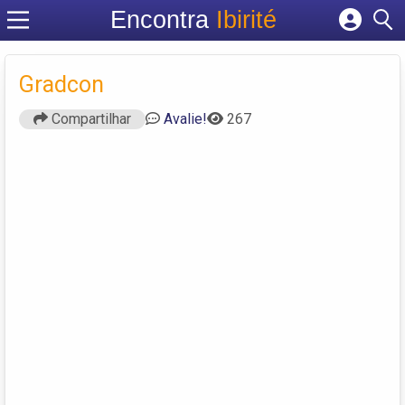
Encontra
Ibirité
Cadastrar empresa
Fazer login
Gradcon
Criar conta
Compartilhar
Avalie!
267