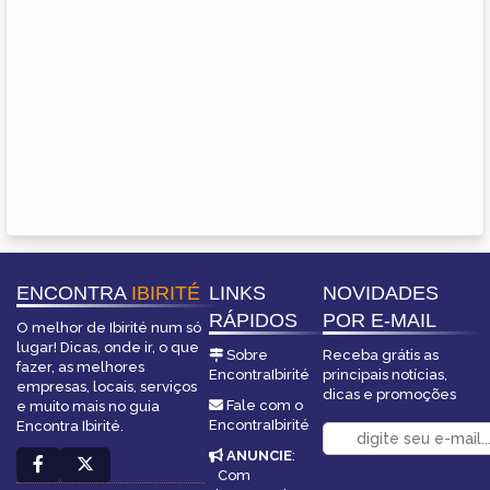
ENCONTRA
IBIRITÉ
LINKS
NOVIDADES
RÁPIDOS
POR E-MAIL
O melhor de Ibirité num só
lugar! Dicas, onde ir, o que
Sobre
Receba grátis as
fazer, as melhores
EncontraIbirité
principais notícias,
empresas, locais, serviços
dicas e promoções
Fale com o
e muito mais no guia
EncontraIbirité
Encontra Ibirité.
ANUNCIE
:
Com