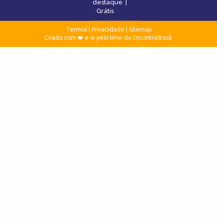
destaque
|
Grátis
Termos
|
Privacidade
|
Sitemap
Criado com ❤️ e ☕ pelo time do EncontraBrasil