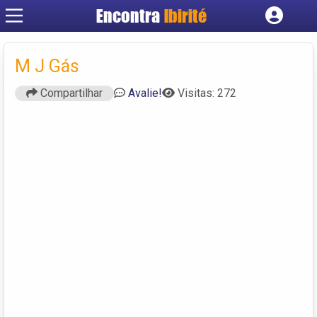
Encontra
Ibirité
Cadastrar empresa
Fazer login
M J Gás
Criar conta
Compartilhar
Avalie!
Visitas: 272