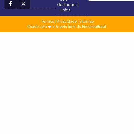
destaque
|
Grátis
Termos
|
Privacidade
|
Sitemap
Criado com ❤️ e ☕ pelo time do EncontraBrasil