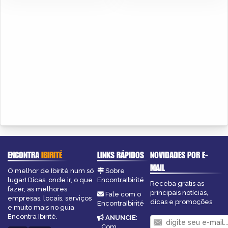
ENCONTRA
IBIRITÉ
LINKS RÁPIDOS
NOVIDADES POR E-
MAIL
O melhor de Ibirité num só
Sobre
lugar! Dicas, onde ir, o que
EncontraIbirité
Receba grátis as
fazer, as melhores
principais notícias,
Fale com o
empresas, locais, serviços
dicas e promoções
EncontraIbirité
e muito mais no guia
Encontra Ibirité.
ANUNCIE
:
Com