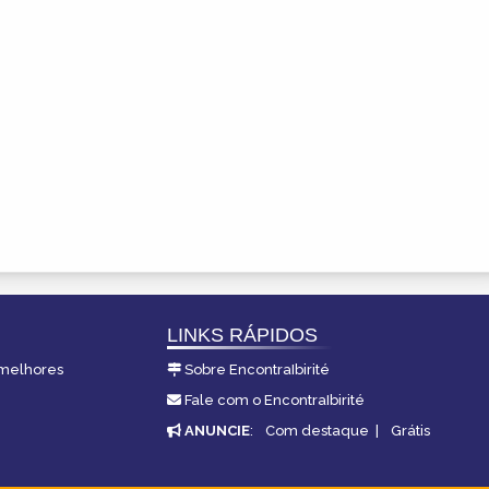
LINKS RÁPIDOS
s melhores
Sobre EncontraIbirité
Fale com o EncontraIbirité
ANUNCIE
:
Com destaque
|
Grátis