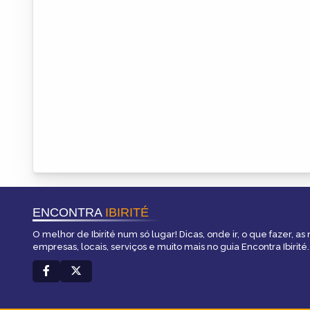
ENCONTRA
IBIRITÉ
O melhor de Ibirité num só lugar! Dicas, onde ir, o que fazer, a
empresas, locais, serviços e muito mais no guia Encontra Ibirité.