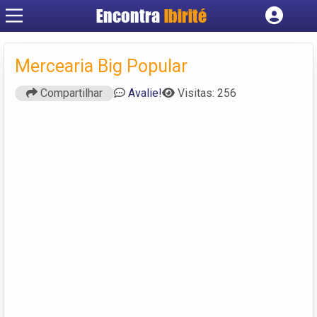
Encontra
Ibirité
Cadastrar empresa
Fazer login
Mercearia Big Popular
Criar conta
Compartilhar
Avalie!
Visitas: 256