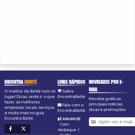
ENCONTRA
IBIRITÉ
LINKS RÁPIDOS
NOVIDADES POR E-
MAIL
O melhor de Ibirité num só
Sobre
lugar! Dicas, onde ir, o que
EncontraIbirité
Receba grátis as
fazer, as melhores
principais notícias,
Fale com o
empresas, locais, serviços
dicas e promoções
EncontraIbirité
e muito mais no guia
Encontra Ibirité.
ANUNCIE
:
Com
destaque
|