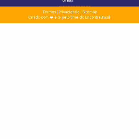
Grátis
Termos
|
Privacidade
|
Sitemap
Criado com ❤️ e ☕ pelo time do EncontraBrasil