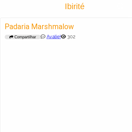
Encontra
Ibirité
Cadastrar empresa
Fazer login
Padaria Marshmalow
Criar conta
Avalie!
302
Compartilhar