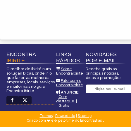
ENCONTRA
LINKS
NOVIDADES
IBIRITÉ
RÁPIDOS
POR E-MAIL
O melhor de Ibirité num
Sobre
Receba grátis as
só lugar! Dicas, onde ir, o
EncontraIbirité
principais notícias,
que fazer, as melhores
dicas e promoções
Fale com o
empresas, locais, serviços
EncontraIbirité
e muito mais no guia
Encontra Ibirité.
ANUNCIE
:
Com
destaque
|
Grátis
Termos
|
Privacidade
|
Sitemap
Criado com ❤️ e ☕ pelo time do EncontraBrasil