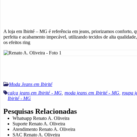
A loja em Ibirité – MG é referência em jeans, priorizamos conforto,
perfeita e acabamento impecável, utilizando tecidos de alta qualidade,
os efeitos ring
Moda Jeans em Ibirité
calça jeans em Ibirité - MG
,
moda jeans em Ibirité - MG
,
roupa j
Ibirité - MG
Pesquisas Relacionadas
Whatsapp Renato A. Oliveira
Suporte Renato A. Oliveira
Atendimento Renato A. Oliveira
SAC Renato A. Oliveira