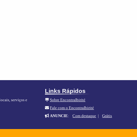
Links Rápidos
locais, serviços e
Sobre EncontraIbirité
Fale com o EncontraIbirité
ANUNCIE
:
Com destaque
|
Grátis