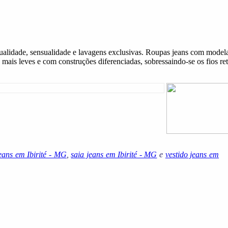
 qualidade, sensualidade e lavagens exclusivas. Roupas jeans com mode
 mais leves e com construções diferenciadas, sobressaindo-se os fios re
eans em Ibirité - MG
,
saia jeans em Ibirité - MG
e
vestido jeans em