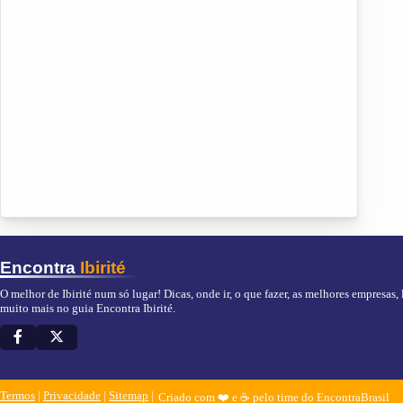
Encontra
Ibirité
O melhor de Ibirité num só lugar! Dicas, onde ir, o que fazer, as melhores empresas, 
muito mais no guia Encontra Ibirité.
Termos
|
Privacidade
|
Sitemap
Criado com ❤️ e ☕ pelo time do EncontraBrasil