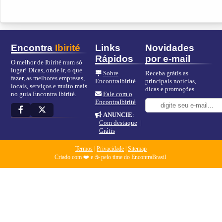
Encontra
Ibirité
Links
Novidades
Rápidos
por e-mail
O melhor de Ibirité num só
lugar! Dicas, onde ir, o que
Sobre
Receba grátis as
fazer, as melhores empresas,
EncontraIbirité
principais notícias,
locais, serviços e muito mais
dicas e promoções
no guia Encontra Ibirité.
Fale com o
EncontraIbirité
ANUNCIE
:
Com destaque
|
Grátis
Termos
|
Privacidade
|
Sitemap
Criado com ❤️ e ☕ pelo time do EncontraBrasil