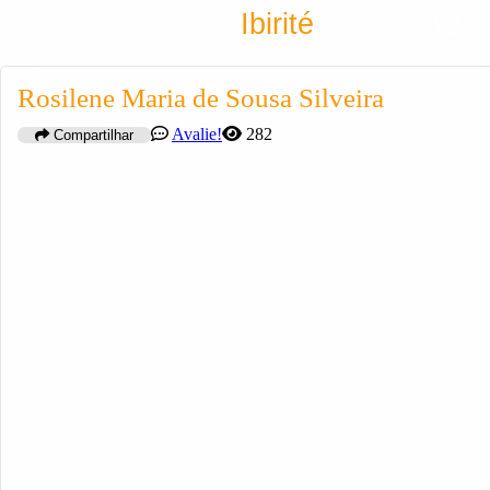
Encontra
Ibirité
Cadastrar empresa
Fazer login
Rosilene Maria de Sousa Silveira
Criar conta
Avalie!
282
Compartilhar