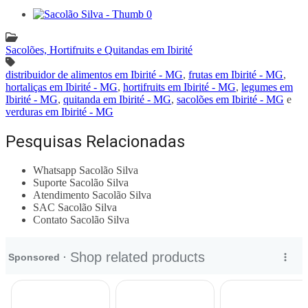
Sacolões, Hortifruits e Quitandas em Ibirité
distribuidor de alimentos em Ibirité - MG
,
frutas em Ibirité - MG
,
hortaliças em Ibirité - MG
,
hortifruits em Ibirité - MG
,
legumes em
Ibirité - MG
,
quitanda em Ibirité - MG
,
sacolões em Ibirité - MG
e
verduras em Ibirité - MG
Pesquisas Relacionadas
Whatsapp Sacolão Silva
Suporte Sacolão Silva
Atendimento Sacolão Silva
SAC Sacolão Silva
Contato Sacolão Silva