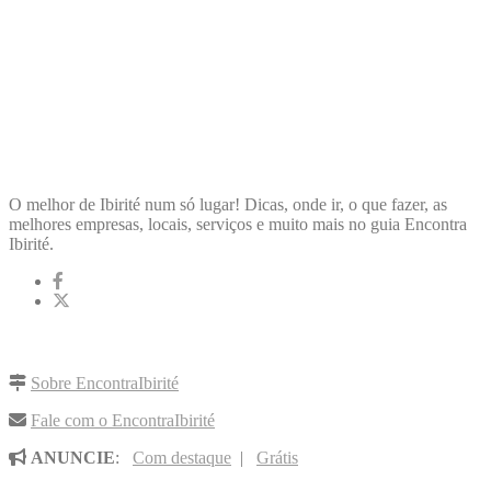
ENCONTRA
IBIRITÉ
O melhor de Ibirité num só lugar! Dicas, onde ir, o que fazer, as
melhores empresas, locais, serviços e muito mais no guia Encontra
Ibirité.
LINKS RÁPIDOS
Sobre EncontraIbirité
Fale com o EncontraIbirité
ANUNCIE
:
Com destaque
|
Grátis