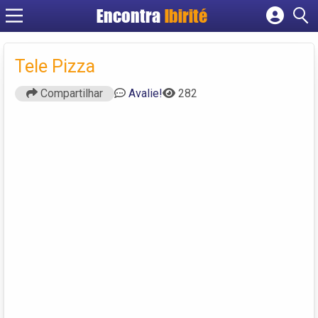
Encontra
Ibirité
Cadastrar empresa
Fazer login
Tele Pizza
Criar conta
Compartilhar
Avalie!
282