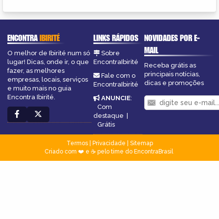
ENCONTRA
IBIRITÉ
LINKS RÁPIDOS
NOVIDADES POR E-
MAIL
O melhor de Ibirité num só
Sobre
lugar! Dicas, onde ir, o que
EncontraIbirité
Receba grátis as
fazer, as melhores
principais notícias,
Fale com o
empresas, locais, serviços
dicas e promoções
EncontraIbirité
e muito mais no guia
Encontra Ibirité.
ANUNCIE
:
Com
destaque
|
Grátis
Termos
|
Privacidade
|
Sitemap
Criado com ❤️ e ☕ pelo time do EncontraBrasil