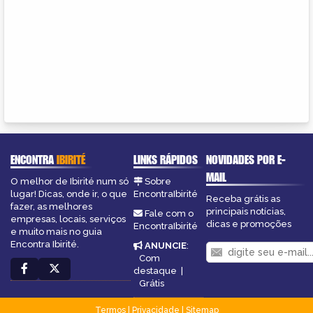
ENCONTRA
IBIRITÉ
LINKS RÁPIDOS
NOVIDADES POR E-
MAIL
O melhor de Ibirité num só
Sobre
lugar! Dicas, onde ir, o que
EncontraIbirité
Receba grátis as
fazer, as melhores
principais notícias,
Fale com o
empresas, locais, serviços
dicas e promoções
EncontraIbirité
e muito mais no guia
Encontra Ibirité.
ANUNCIE
:
Com
destaque
|
Grátis
Termos
|
Privacidade
|
Sitemap