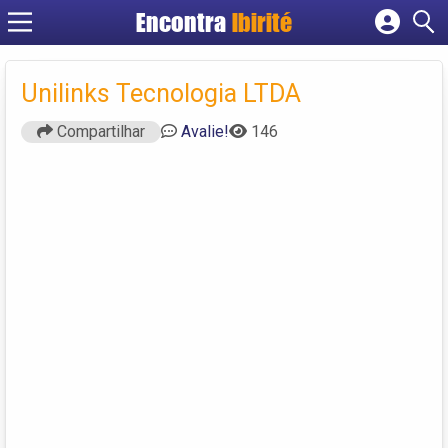
Encontra
Ibirité
Cadastrar empresa
Fazer login
Unilinks Tecnologia LTDA
Criar conta
Compartilhar
Avalie!
146