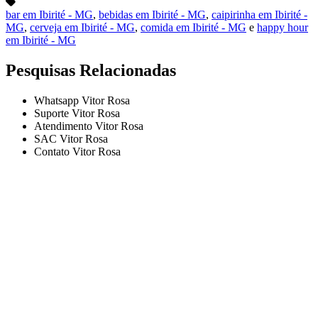
bar em Ibirité - MG
,
bebidas em Ibirité - MG
,
caipirinha em Ibirité -
MG
,
cerveja em Ibirité - MG
,
comida em Ibirité - MG
e
happy hour
em Ibirité - MG
Pesquisas Relacionadas
Whatsapp Vitor Rosa
Suporte Vitor Rosa
Atendimento Vitor Rosa
SAC Vitor Rosa
Contato Vitor Rosa