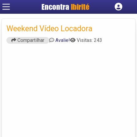
Encontra
Ibirité
Cadastrar empresa
Fazer login
Weekend Vídeo Locadora
Criar conta
Compartilhar
Avalie!
Visitas: 243