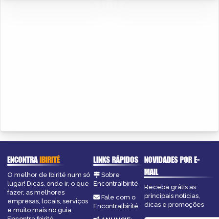
ENCONTRA
IBIRITÉ
LINKS RÁPIDOS
NOVIDADES POR E-
MAIL
O melhor de Ibirité num só
Sobre
lugar! Dicas, onde ir, o que
EncontraIbirité
Receba grátis as
fazer, as melhores
principais notícias,
Fale com o
empresas, locais, serviços
dicas e promoções
EncontraIbirité
e muito mais no guia
Encontra Ibirité.