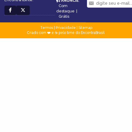
ANUNCIE
:
Com
destaque
|
Grátis
Termos
|
Privacidade
|
Sitemap
Criado com ❤️ e ☕ pelo time do EncontraBrasil