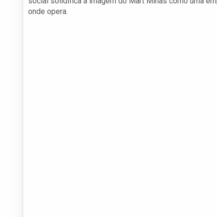
social solidifica a imagem do Mart Minas como uma e
onde opera.