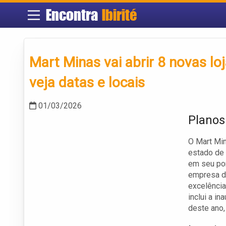
Encontra
Ibirité
Mart Minas vai abrir 8 novas l
veja datas e locais
01/03/2026
Planos
O Mart Mi
estado de 
em seu por
empresa de
excelência
inclui a i
deste ano,