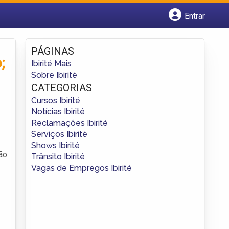
Entrar
Cadastrar empresa
Fazer login
PÁGINAS
Criar conta
;
Ibirité Mais
Sobre Ibirité
CATEGORIAS
Cursos Ibirité
Notícias Ibirité
Reclamações Ibirité
Serviços Ibirité
Shows Ibirité
ão
Trânsito Ibirité
Vagas de Empregos Ibirité