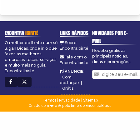
ENCONTRA
IBIRITÉ
LINKS RÁPIDOS
NOVIDADES POR E-
MAIL
O melhor de Ibirité num só
Sobre
lugar! Dicas, onde ir, o que
EncontraIbirité
Receba grátis as
fazer, as melhores
principais notícias,
Fale com o
empresas, locais, serviços
dicas e promoções
EncontraIbirité
e muito mais no guia
Encontra Ibirité.
ANUNCIE
:
Com
destaque
|
Grátis
Termos
|
Privacidade
|
Sitemap
Criado com ❤️ e ☕ pelo time do EncontraBrasil