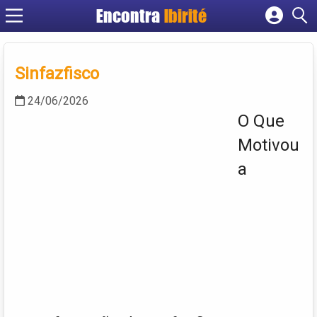
Encontra
Ibirité
Cadastrar empresa
Fazer login
Sinfazfisco
Criar conta
24/06/2026
O Que
Motivou
a