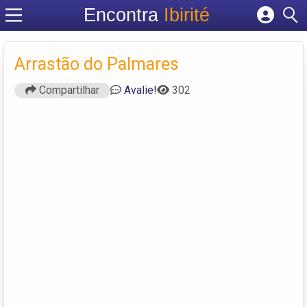
Encontra
Ibirité
Cadastrar empresa
Fazer login
Arrastão do Palmares
Criar conta
Compartilhar
Avalie!
302