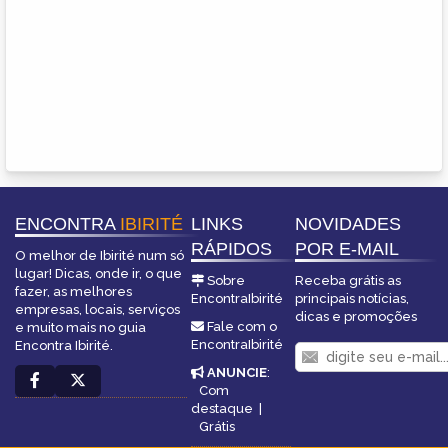
ENCONTRA
IBIRITÉ
LINKS
NOVIDADES
RÁPIDOS
POR E-MAIL
O melhor de Ibirité num só
lugar! Dicas, onde ir, o que
Sobre
Receba grátis as
fazer, as melhores
EncontraIbirité
principais notícias,
empresas, locais, serviços
dicas e promoções
Fale com o
e muito mais no guia
EncontraIbirité
Encontra Ibirité.
ANUNCIE
:
Com
destaque
|
Grátis