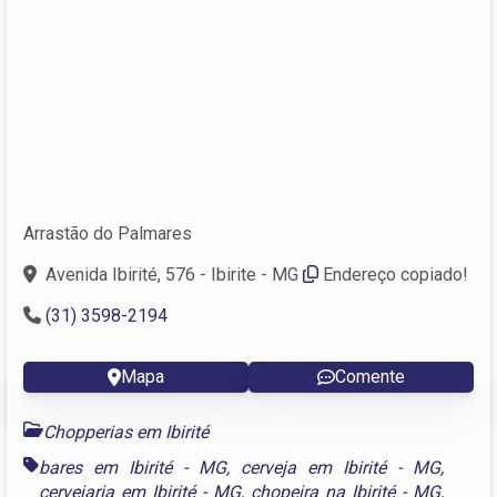
Arrastão do Palmares
Avenida Ibirité, 576 - Ibirite - MG
Endereço copiado!
(31) 3598-2194
Mapa
Comente
Chopperias em Ibirité
bares em Ibirité - MG
,
cerveja em Ibirité - MG
,
cervejaria em Ibirité - MG
,
chopeira na Ibirité - MG
,