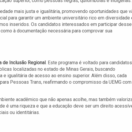
cação superior, como pessoas negras, quilombolas e indígenas.
dade mais justa e igualitária, promovendo oportunidades que v
l para garantir um ambiente universitário rico em diversidade 
amos inseridos. Os candidatos interessados em participar desse
m como à documentação necessária para comprovar sua
 de Inclusão Regional
. Este programa é voltado para candidatos
licas localizadas no estado de Minas Gerais, buscando
 e igualitária de acesso ao ensino superior. Além disso, cada
so para Pessoas Trans, reafirmando o compromisso da UEMG com
 ambiente acadêmico que não apenas acolhe, mas também valoriz
ade é uma riqueza e que a educação deve ser um direito acessív
ais ou identitárias.