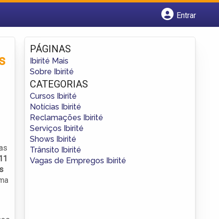
Entrar
Cadastrar empresa
Fazer login
PÁGINAS
Criar conta
s
Ibirité Mais
Sobre Ibirité
CATEGORIAS
Cursos Ibirité
Notícias Ibirité
Reclamações Ibirité
Serviços Ibirité
Shows Ibirité
gas
Trânsito Ibirité
11
Vagas de Empregos Ibirité
s
uma