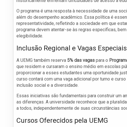
historicamente enfrentam dificuldades de acesso à edu
O programa é uma resposta à necessidade de uma socie
além do desempenho acadêmico. Essa política é essencia
representatividade, refletindo a sociedade em que est
programa devem atentar-se às regras específicas, be
elegibilidade.
Inclusão Regional e Vagas Especiais
A UEMG também reserva
5% das vagas
para o
Programa
que residem e cursaram o ensino médio em escolas púb
proporcionar a esses estudantes uma oportunidade justa
curso contará com uma vaga adicional por turno e cur
inclusão social e a diversidade.
Essas iniciativas são fundamentais para construir um
as diferenças. A universidade reconhece que a pluralid
a todos, independentemente de suas circunstâncias soci
Cursos Oferecidos pela UEMG