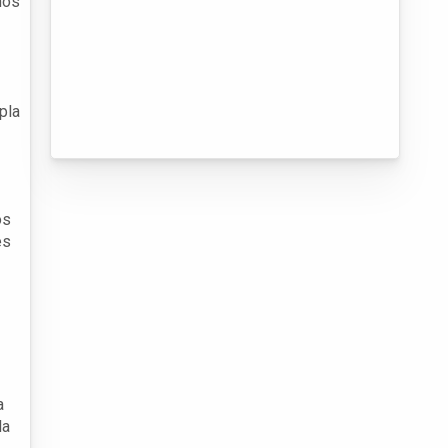
nos
pla
os
es
a
la