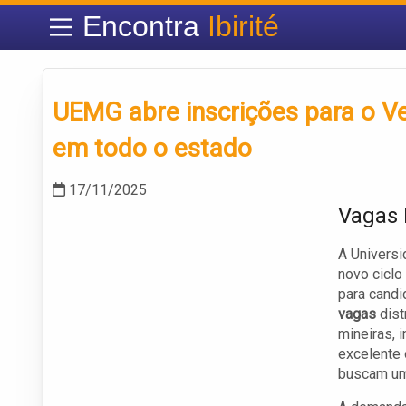
Encontra
Ibirité
UEMG abre inscrições para o V
em todo o estado
17/11/2025
Vagas 
A Universi
novo ciclo
para candi
vagas
dist
mineiras, 
excelente 
buscam um