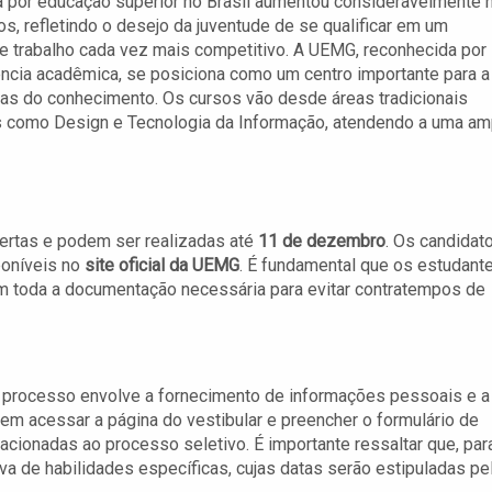
 por educação superior no Brasil aumentou consideravelmente 
os, refletindo o desejo da juventude de se qualificar em um
 trabalho cada vez mais competitivo. A UEMG, reconhecida por
ncia acadêmica, se posiciona como um centro importante para a
as do conhecimento. Os cursos vão desde áreas tradicionais
 como Design e Tecnologia da Informação, atendendo a uma am
ertas e podem ser realizadas até
11 de dezembro
. Os candidat
poníveis no
site oficial da UEMG
. É fundamental que os estudant
em toda a documentação necessária para evitar contratempos de
te processo envolve a fornecimento de informações pessoais e a
m acessar a página do vestibular e preencher o formulário de
lacionadas ao processo seletivo. É importante ressaltar que, par
a de habilidades específicas, cujas datas serão estipuladas pe