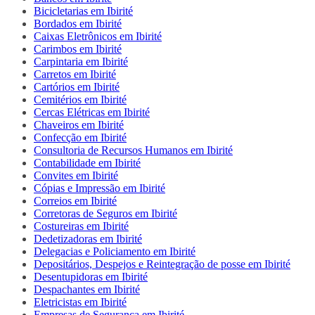
Bicicletarias em Ibirité
Bordados em Ibirité
Caixas Eletrônicos em Ibirité
Carimbos em Ibirité
Carpintaria em Ibirité
Carretos em Ibirité
Cartórios em Ibirité
Cemitérios em Ibirité
Cercas Elétricas em Ibirité
Chaveiros em Ibirité
Confecção em Ibirité
Consultoria de Recursos Humanos em Ibirité
Contabilidade em Ibirité
Convites em Ibirité
Cópias e Impressão em Ibirité
Correios em Ibirité
Corretoras de Seguros em Ibirité
Costureiras em Ibirité
Dedetizadoras em Ibirité
Delegacias e Policiamento em Ibirité
Depositários, Despejos e Reintegração de posse em Ibirité
Desentupidoras em Ibirité
Despachantes em Ibirité
Eletricistas em Ibirité
Empresas de Segurança em Ibirité