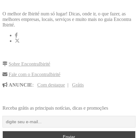
ENCONTRA
IBIRITÉ
O melhor de Ibirité num só lugar! Dicas, onde ir, o que fazer, as
melhores empresas, locais, serviços e muito mais no guia Encontra
Ibirité.
LINKS RÁPIDOS
Sobre EncontraIbirité
Fale com o EncontraIbirité
ANUNCIE
:
Com destaque
|
Grátis
NOVIDADES POR E-MAIL
Receba grátis as principais notícias, dicas e promoções