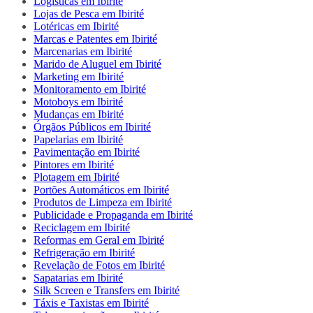
Logísticas em Ibirité
Lojas de Pesca em Ibirité
Lotéricas em Ibirité
Marcas e Patentes em Ibirité
Marcenarias em Ibirité
Marido de Aluguel em Ibirité
Marketing em Ibirité
Monitoramento em Ibirité
Motoboys em Ibirité
Mudanças em Ibirité
Órgãos Públicos em Ibirité
Papelarias em Ibirité
Pavimentação em Ibirité
Pintores em Ibirité
Plotagem em Ibirité
Portões Automáticos em Ibirité
Produtos de Limpeza em Ibirité
Publicidade e Propaganda em Ibirité
Reciclagem em Ibirité
Reformas em Geral em Ibirité
Refrigeração em Ibirité
Revelação de Fotos em Ibirité
Sapatarias em Ibirité
Silk Screen e Transfers em Ibirité
Táxis e Taxistas em Ibirité